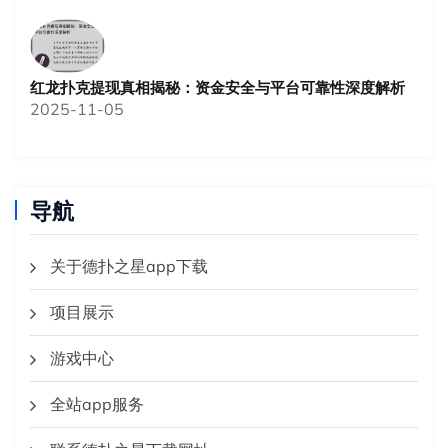
红龙扑克提现真相揭秘：资金安全与平台可靠性深度解析
2025-11-05
导航
关于德扑之星app下载
项目展示
游戏中心
全站app服务