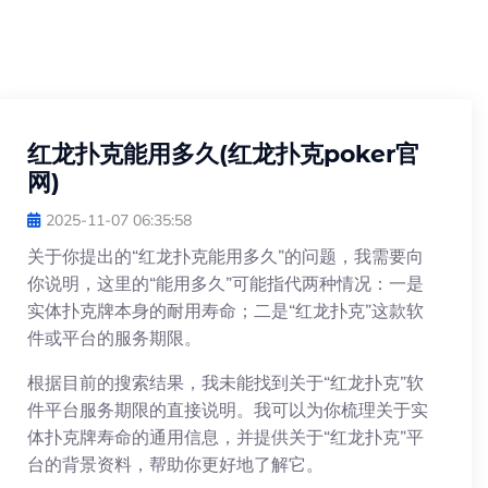
红龙扑克能用多久(红龙扑克poker官
网)
2025-11-07 06:35:58
关于你提出的“红龙扑克能用多久”的问题，我需要向
你说明，这里的“能用多久”可能指代两种情况：一是
实体扑克牌本身的耐用寿命；二是“红龙扑克”这款软
件或平台的服务期限。
根据目前的搜索结果，我未能找到关于“红龙扑克”软
件平台服务期限的直接说明。我可以为你梳理关于实
体扑克牌寿命的通用信息，并提供关于“红龙扑克”平
台的背景资料，帮助你更好地了解它。