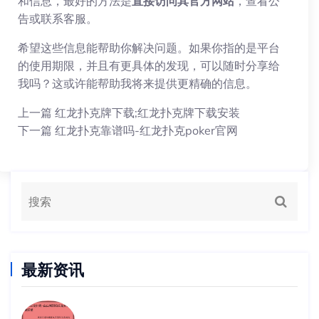
和信息，最好的方法是
直接访问其官方网站
，查看公
告或联系客服。
希望这些信息能帮助你解决问题。如果你指的是平台
的使用期限，并且有更具体的发现，可以随时分享给
我吗？这或许能帮助我将来提供更精确的信息。
上一篇
红龙扑克牌下载;红龙扑克牌下载安装
下一篇
红龙扑克靠谱吗-红龙扑克poker官网
最新资讯