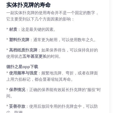
实体扑克牌的寿命
一副实体扑克牌的使用寿命并不是一个固定的数字，
它主要受到以下几个方面因素的影响：
*
材质
：这是最关键的因素。
*
塑料扑克牌
：通常更为耐用，可以使用数年之久。
*
高档纸质扑克牌
：如果保养得当，可以保持良好的
使用状态
五年甚至更长
的时间。
德扑之星app下载
*
使用频率与强度
：频繁地洗牌、弯折，或者在牌面
上用力掐标记，都会显著缩短其寿命。
*
保养情况
：正确的保养能有效延长扑克牌的“服役”时
间。
*
妥善存放
：使用后放回专用的扑克牌盒中，可以防
尘、防潮。